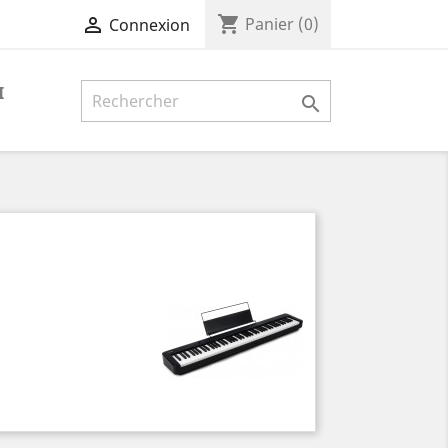
shopping_cart

Panier
(0)
Connexion
I
