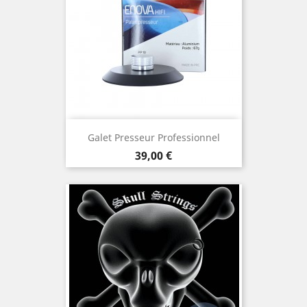
Galet Presseur Professionnel
Prix
39,00 €